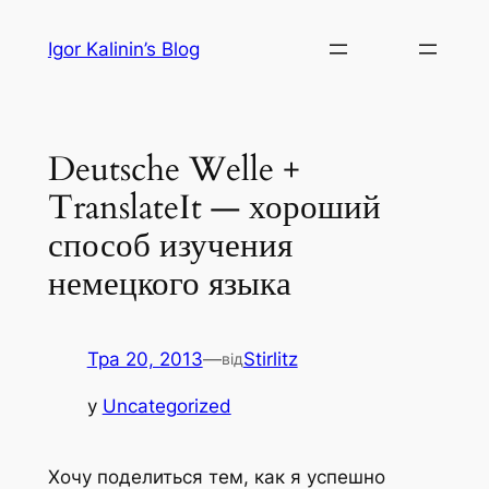
Перейти
Igor Kalinin’s Blog
до
вмісту
Deutsche Welle +
TranslateIt — хороший
способ изучения
немецкого языка
Тра 20, 2013
—
Stirlitz
від
у
Uncategorized
Хочу поделиться тем, как я успешно